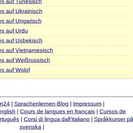
es auf Tunesisch
s auf Ukrainisch
es auf Ungarisch
es auf Urdu
es auf Usbekisch
es auf Vietnamesisch
es auf Weißrussisch
s auf Wolof
en24
|
Sprachenlernen-Blog
|
Impressum
|
nglish
|
Cours de langues en français
|
Cursos de
ortuguês
|
Corsi di lingua dall’italiano
|
Språkkurser p
svenska
|