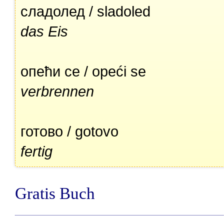
сладолед / sladoled
das Eis
опећи се / opeći se
verbrennen
готово / gotovo
fertig
Gratis Buch