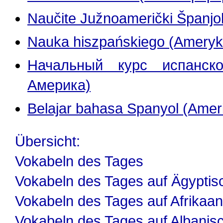
Naučite Južnoamerički Španjol
Nauka hiszpańskiego (Ameryka
Начальный курс испанск
Америка)
Belajar bahasa Spanyol (Amer
Übersicht:
Vokabeln des Tages
Vokabeln des Tages auf Ägyptis
Vokabeln des Tages auf Afrikaa
Vokabeln des Tages auf Albanis