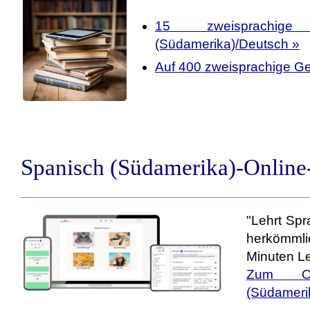
15 zweisprachige
(Südamerika)/Deutsch »
Auf 400 zweisprachige Ge
Spanisch (Südamerika)-Online
"Lehrt Spr
herkömmli
Minuten Le
Zum Onl
(Südameri