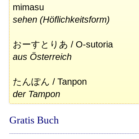
mimasu
sehen (Höflichkeitsform)
おーすとりあ / O-sutoria
aus Österreich
たんぽん / Tanpon
der Tampon
Gratis Buch