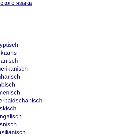
ского языка
yptisch
ikaans
banisch
erikanisch
harisch
abisch
menisch
erbaidschanisch
skisch
ngalisch
snisch
silianisch