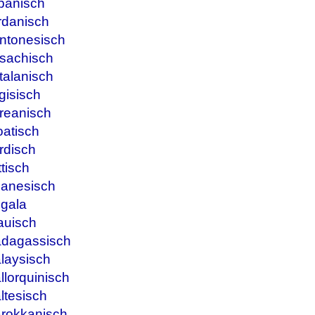
panisch
rdanisch
ntonesisch
sachisch
talanisch
gisisch
reanisch
oatisch
rdisch
tisch
banesisch
ngala
auisch
adagassisch
laysisch
lorquinisch
ltesisch
arokkanisch