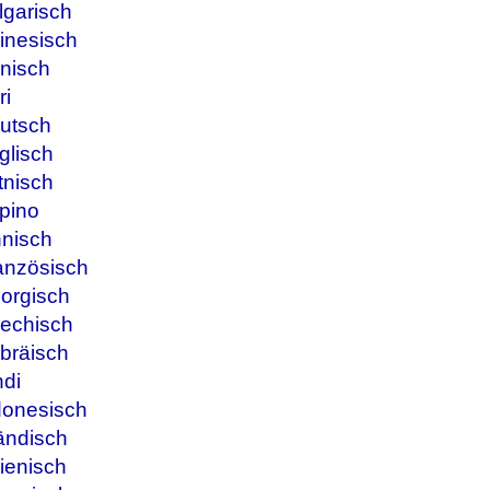
lgarisch
inesisch
nisch
ri
utsch
glisch
tnisch
ipino
nnisch
anzösisch
orgisch
iechisch
bräisch
ndi
donesisch
ändisch
ienisch