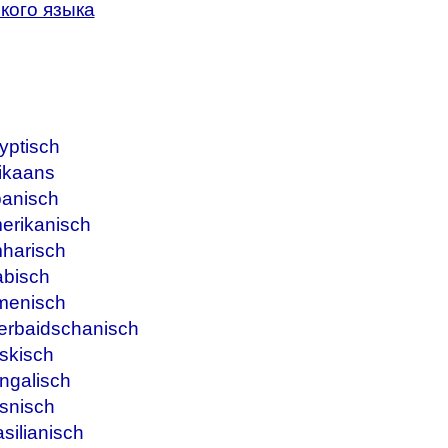
кого языка
yptisch
ikaans
banisch
erikanisch
harisch
abisch
menisch
erbaidschanisch
skisch
ngalisch
snisch
silianisch