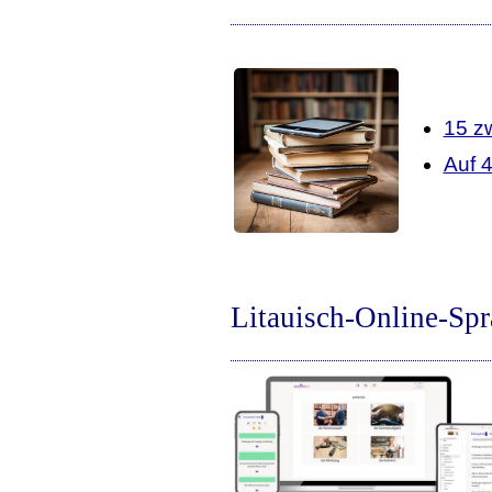
15 z
Auf 
Litauisch-Online-Spr