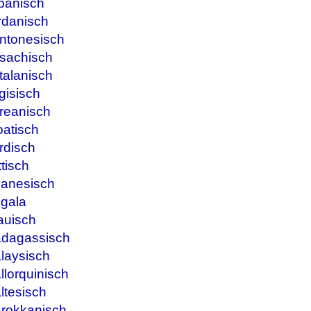
panisch
rdanisch
ntonesisch
sachisch
talanisch
gisisch
reanisch
oatisch
rdisch
tisch
banesisch
ngala
auisch
adagassisch
laysisch
lorquinisch
ltesisch
arokkanisch