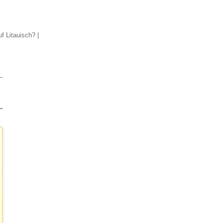
f Litauisch?
|