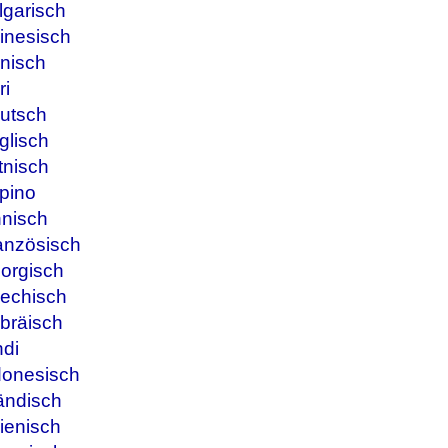
lgarisch
inesisch
nisch
ri
utsch
glisch
tnisch
ipino
nnisch
anzösisch
orgisch
iechisch
bräisch
ndi
donesisch
ändisch
ienisch