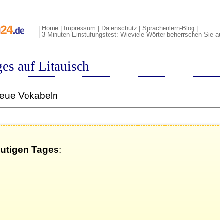
|
Home
|
Impressum
|
Datenschutz
|
Sprachenlern-Blog
|
|
3-Minuten-Einstufungstest: Wieviele Wörter beherrschen Sie au
es auf Litauisch
neue Vokabeln
eutigen Tages
: