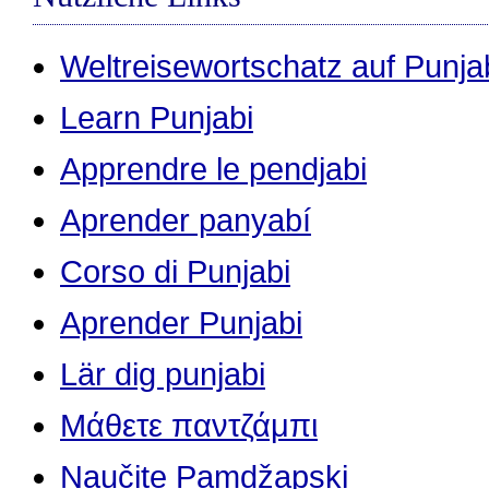
Weltreisewortschatz auf Punja
Learn Punjabi
Apprendre le pendjabi
Aprender panyabí
Corso di Punjabi
Aprender Punjabi
Lär dig punjabi
Μάθετε παντζάμπι
Naučite Pamdžapski