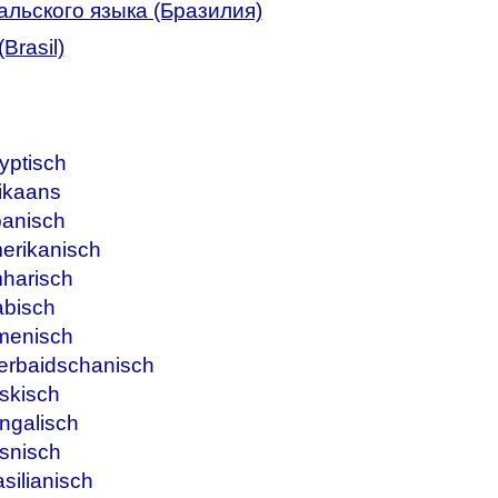
альского языка (Бразилия)
Brasil)
yptisch
ikaans
banisch
erikanisch
harisch
abisch
menisch
erbaidschanisch
skisch
ngalisch
snisch
silianisch