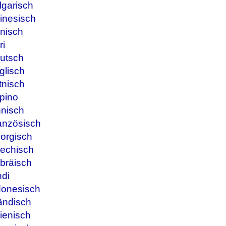
lgarisch
inesisch
nisch
ri
utsch
glisch
tnisch
ipino
nnisch
anzösisch
orgisch
iechisch
bräisch
ndi
donesisch
ändisch
ienisch