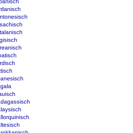
panisch
rdanisch
ntonesisch
sachisch
talanisch
gisisch
reanisch
oatisch
rdisch
tisch
banesisch
ngala
auisch
adagassisch
laysisch
lorquinisch
ltesisch
arokkanisch