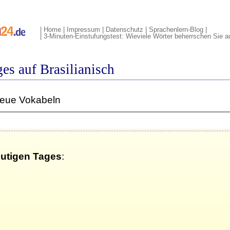
|
Home
|
Impressum
|
Datenschutz
|
Sprachenlern-Blog
|
|
3-Minuten-Einstufungstest: Wieviele Wörter beherrschen Sie au
es auf Brasilianisch
neue Vokabeln
eutigen Tages
: