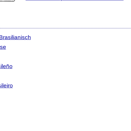
Brasilianisch
ese
ileño
leiro