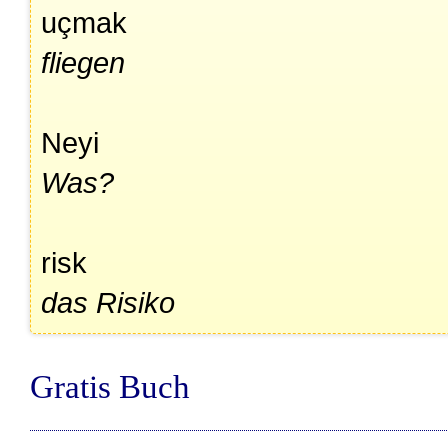
uçmak
fliegen
Neyi
Was?
risk
das Risiko
Gratis Buch