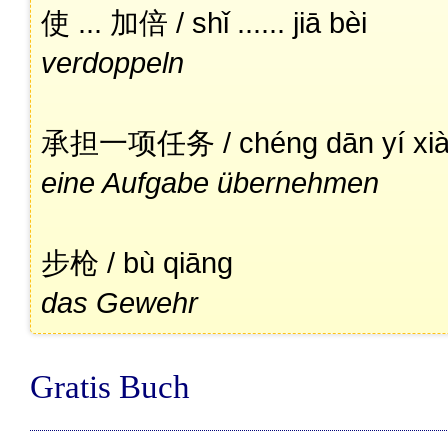
使 ... 加倍 / shǐ ...... jiā bèi
verdoppeln
承担一项任务 / chéng dān yí xià
eine Aufgabe übernehmen
步枪 / bù qiāng
das Gewehr
Gratis Buch