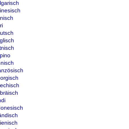
lgarisch
inesisch
nisch
ri
utsch
glisch
tnisch
ipino
nnisch
anzösisch
orgisch
iechisch
bräisch
ndi
donesisch
ändisch
ienisch