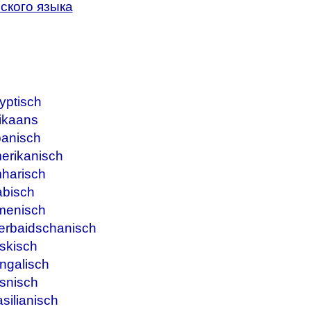
ского языка
yptisch
ikaans
banisch
erikanisch
harisch
abisch
menisch
erbaidschanisch
skisch
ngalisch
snisch
silianisch