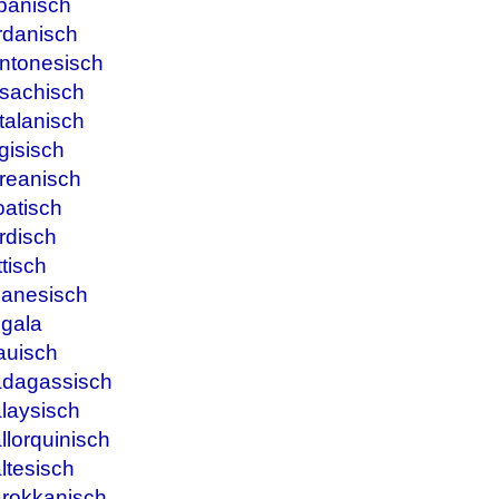
panisch
rdanisch
ntonesisch
sachisch
talanisch
gisisch
reanisch
oatisch
rdisch
tisch
banesisch
ngala
auisch
adagassisch
laysisch
lorquinisch
ltesisch
arokkanisch