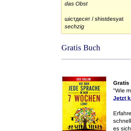
das Obst
шістдесят / shistdesyat
sechzig
Gratis Buch
Gratis
"Wie m
Jetzt 
Erfahre
schnell
es sic