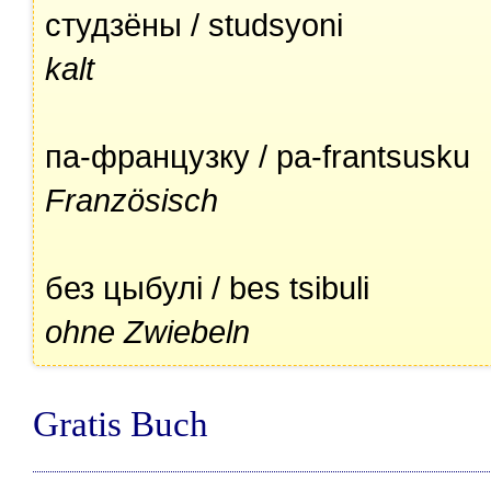
студзёны / studsyoni
kalt
па-французку / pa-frantsusku
Französisch
без цыбулі / bes tsibuli
ohne Zwiebeln
Gratis Buch