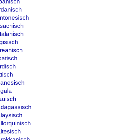
panisch
rdanisch
ntonesisch
sachisch
talanisch
gisisch
reanisch
oatisch
rdisch
tisch
banesisch
ngala
auisch
adagassisch
laysisch
lorquinisch
ltesisch
arokkanisch