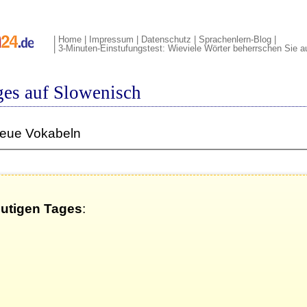
|
Home
|
Impressum
|
Datenschutz
|
Sprachenlern-Blog
|
|
3-Minuten-Einstufungstest: Wieviele Wörter beherrschen Sie 
ges auf Slowenisch
neue Vokabeln
eutigen Tages
: