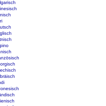
lgarisch
inesisch
nisch
ri
utsch
glisch
tnisch
ipino
nnisch
anzösisch
orgisch
iechisch
bräisch
ndi
donesisch
ändisch
ienisch