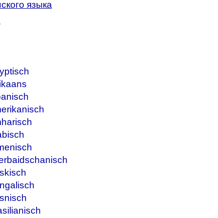
ского языка
a
yptisch
ikaans
banisch
erikanisch
harisch
abisch
menisch
erbaidschanisch
skisch
ngalisch
snisch
silianisch