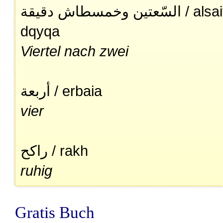
السّعتين وخمسطاش دقيقة / alsaityn wkhmstash
dqyqa
Viertel nach zwei
أربعة / erbaia
vier
راكح / rakh
ruhig
Gratis Buch