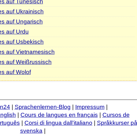
es auf Tunesisch
s auf Ukrainisch
es auf Ungarisch
es auf Urdu
es auf Usbekisch
es auf Vietnamesisch
es auf Weißrussisch
s auf Wolof
en24
|
Sprachenlernen-Blog
|
Impressum
|
nglish
|
Cours de langues en français
|
Cursos de
ortuguês
|
Corsi di lingua dall’italiano
|
Språkkurser p
svenska
|