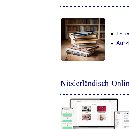
15 z
Auf 
Niederländisch-Onli