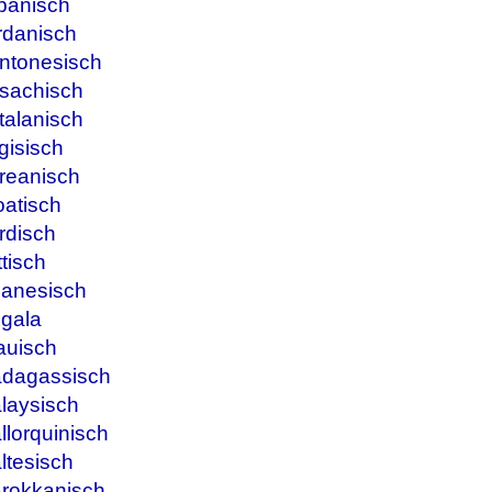
panisch
rdanisch
ntonesisch
sachisch
talanisch
gisisch
reanisch
oatisch
rdisch
tisch
banesisch
ngala
auisch
adagassisch
laysisch
lorquinisch
ltesisch
arokkanisch