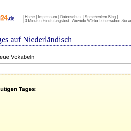
|
Home
|
Impressum
|
Datenschutz
|
Sprachenlern-Blog
|
|
3-Minuten-Einstufungstest: Wieviele Wörter beherrschen Sie a
es auf Niederländisch
neue Vokabeln
eutigen Tages
: