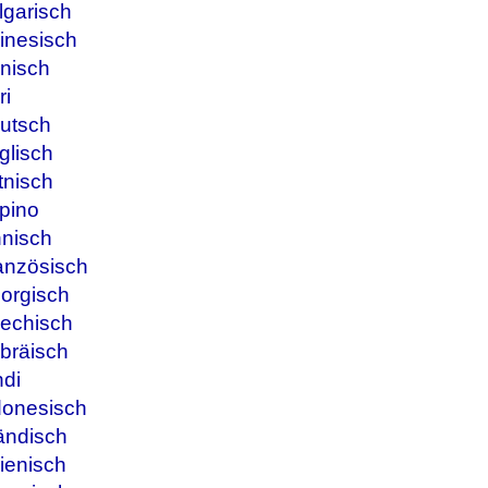
lgarisch
inesisch
nisch
ri
utsch
glisch
tnisch
ipino
nnisch
anzösisch
orgisch
iechisch
bräisch
ndi
donesisch
ändisch
ienisch