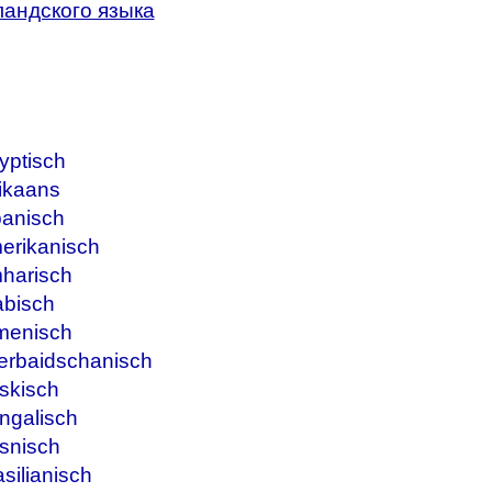
андского языка
yptisch
ikaans
banisch
erikanisch
harisch
abisch
menisch
erbaidschanisch
skisch
ngalisch
snisch
silianisch