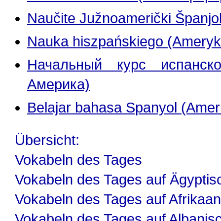
Naučite Južnoamerički Španjol
Nauka hiszpańskiego (Ameryka
Начальный курс испанск
Америка)
Belajar bahasa Spanyol (Amer
Übersicht:
Vokabeln des Tages
Vokabeln des Tages auf Ägyptis
Vokabeln des Tages auf Afrikaa
Vokabeln des Tages auf Albanis