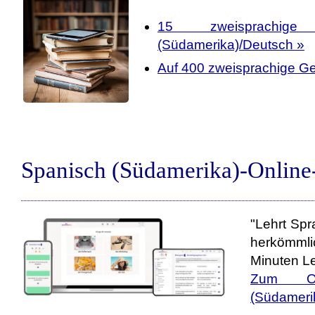
15 zweisprachige
(Südamerika)/Deutsch »
Auf 400 zweisprachige Ge
Spanisch (Südamerika)-Online
"Lehrt Spr
herkömmli
Minuten Le
Zum Onl
(Südameri