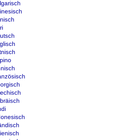
lgarisch
inesisch
nisch
ri
utsch
glisch
tnisch
ipino
nnisch
anzösisch
orgisch
iechisch
bräisch
ndi
donesisch
ändisch
ienisch