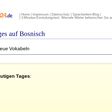
|
Home
|
Impressum
|
Datenschutz
|
Sprachenlern-Blog
|
|
3-Minuten-Einstufungstest: Wieviele Wörter beherrschen Sie 
ges auf Bosnisch
neue Vokabeln
eutigen Tages
: