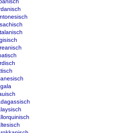
panisch
rdanisch
ntonesisch
sachisch
talanisch
gisisch
reanisch
oatisch
rdisch
tisch
banesisch
ngala
auisch
adagassisch
laysisch
lorquinisch
ltesisch
arokkanisch