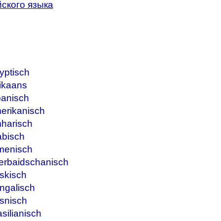
ского языка
yptisch
ikaans
banisch
erikanisch
harisch
abisch
menisch
erbaidschanisch
skisch
ngalisch
snisch
silianisch