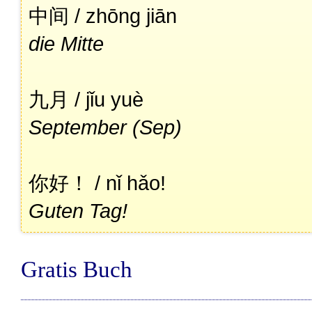
中间 / zhōng jiān
die Mitte
九月 / jǐu yuè
September (Sep)
你好！ / nǐ hǎo!
Guten Tag!
Gratis Buch