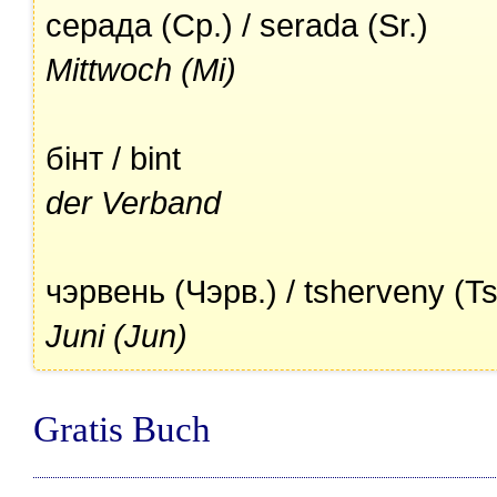
серада (Ср.) / serada (Sr.)
Mittwoch (Mi)
бінт / bint
der Verband
чэрвень (Чэрв.) / tsherveny (Ts
Juni (Jun)
Gratis Buch