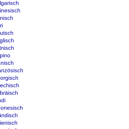
lgarisch
inesisch
nisch
ri
utsch
glisch
tnisch
ipino
nnisch
anzösisch
orgisch
iechisch
bräisch
ndi
donesisch
ändisch
ienisch