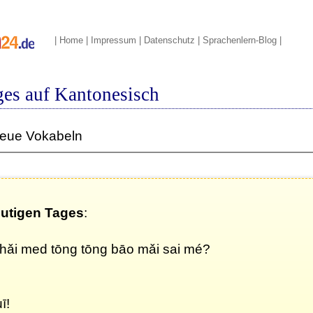
|
Home
|
Impressum
|
Datenschutz
|
Sprachenlern-Blog
|
ges auf Kantonesisch
neue Vokabeln
eutigen Tages
:
i med tōng tōng bāo mǎi sai mé?
ī!