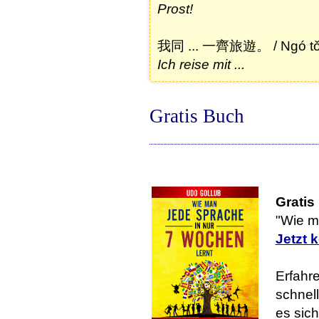
Prost!
我同 ... 一齊旅遊。 / Ngó tǒng 
Ich reise mit ...
Gratis Buch
Gratis
"Wie m
Jetzt 
Erfahre
schnell
es sic