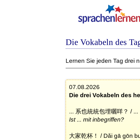
Die Vokabeln des Ta
Lernen Sie jeden Tag drei 
07.08.2026
Die drei Vokabeln des h
... 系也統統包埋曬咩？ / ... hǎ
Ist ... mit inbegriffen?
大家乾杯！ / Dǎi gā gōn bu