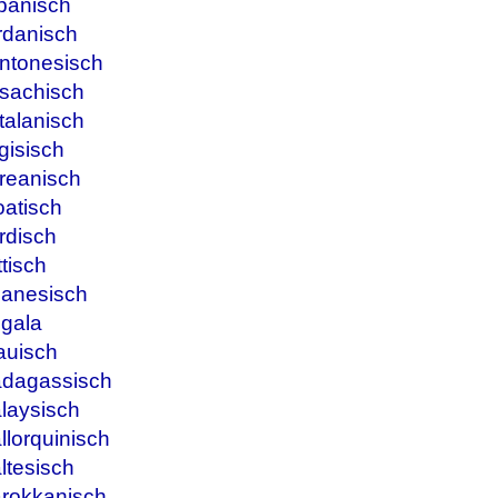
panisch
rdanisch
ntonesisch
sachisch
talanisch
gisisch
reanisch
oatisch
rdisch
tisch
banesisch
ngala
auisch
adagassisch
laysisch
lorquinisch
ltesisch
arokkanisch