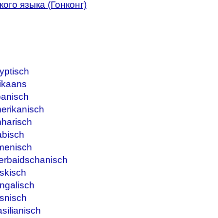
ого языка (Гонконг)
yptisch
ikaans
banisch
erikanisch
harisch
abisch
menisch
erbaidschanisch
skisch
ngalisch
snisch
silianisch