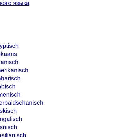
кого языка
yptisch
ikaans
banisch
erikanisch
harisch
abisch
menisch
erbaidschanisch
skisch
ngalisch
snisch
silianisch