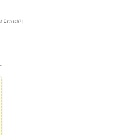
uf Estnisch?
|