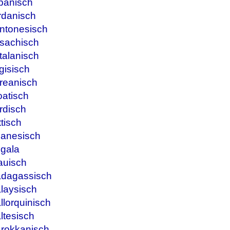
panisch
rdanisch
ntonesisch
sachisch
talanisch
gisisch
reanisch
oatisch
rdisch
tisch
banesisch
ngala
auisch
adagassisch
laysisch
lorquinisch
ltesisch
arokkanisch