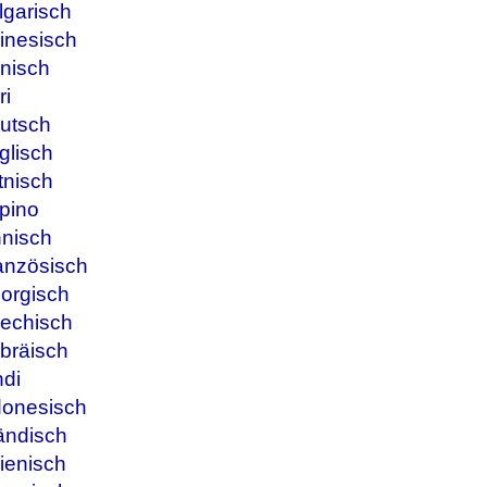
lgarisch
inesisch
nisch
ri
utsch
glisch
tnisch
ipino
nnisch
anzösisch
orgisch
iechisch
bräisch
ndi
donesisch
ändisch
ienisch