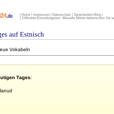
|
Home
|
Impressum
|
Datenschutz
|
Sprachenlern-Blog
|
|
3-Minuten-Einstufungstest: Wieviele Wörter beherrschen Sie a
es auf Estnisch
neue Vokabeln
eutigen Tages
:
alanud